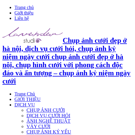
Trang chủ
Giới thiệu
Liên hệ
Chụp ảnh cưới đẹp ở
hà nội, dịch vụ cưới hỏi, chụp ảnh kỷ
niệm ngày cưới chụp ảnh cưới đẹp ở hà
nội, chụp hình cưới với phong cách độc
đáo và ấn tượng – chụp ảnh kỷ niệm ngày
cưới
Trang Chủ
GIỚI THIỆU
DỊCH VỤ
CHỤP ẢNH CƯỚI
DỊCH VỤ CƯỚI HỎI
ẢNH NGHỆ THUẬT
VÁY CƯỚI
CHỤP ẢNH KỶ YẾU