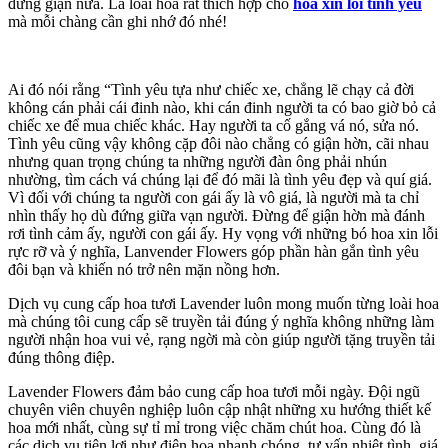
đừng giận nữa. Là loài hoa rất thích hợp cho
hoa xin lỗi tình yêu
mà mỗi chàng cần ghi nhớ đó nhé!
Ai đó nói rằng “Tình yêu tựa như chiếc xe, chẳng lẽ chạy cả đời
không cán phải cái đinh nào, khi cán đinh người ta có bao giờ bỏ cả
chiếc xe để mua chiếc khác. Hay người ta cố gắng vá nó, sửa nó.
Tình yêu cũng vậy không cặp đôi nào chẳng có giận hờn, cãi nhau
nhưng quan trọng chúng ta những người đàn ông phải nhún
nhường, tìm cách vá chúng lại để đó mãi là tình yêu đẹp và quí giá.
Vì đối với chúng ta người con gái ấy là vô giá, là người mà ta chỉ
nhìn thấy họ dù đứng giữa vạn người. Đừng để giận hờn mà đánh
rơi tình cảm ấy, người con gái ấy. Hy vọng với những bó hoa xin lỗi
rực rỡ và ý nghĩa, Lanvender Flowers góp phần hàn gắn tình yêu
đôi bạn và khiến nó trở nên mặn nồng hơn.
Dịch vụ cung cấp hoa tươi Lavender luôn mong muốn từng loài hoa
mà chúng tôi cung cấp sẽ truyền tải đúng ý nghĩa không những làm
người nhận hoa vui vẻ, rạng ngời mà còn giúp người tặng truyền tải
đúng thông điệp.
Lavender Flowers đảm bảo cung cấp hoa tươi mỗi ngày. Đội ngũ
chuyên viên chuyên nghiệp luôn cập nhật những xu hướng thiết kế
hoa mới nhất, cùng sự tỉ mỉ trong việc chăm chút hoa. Cùng đó là
các dịch vụ tiện lợi như điện hoa nhanh chóng, tư vấn nhiệt tình, giá