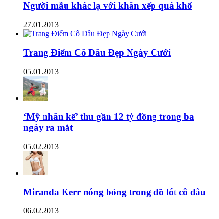
Người mẫu khác lạ với khăn xếp quá khổ
27.01.2013
Trang Điểm Cô Dâu Đẹp Ngày Cưới
05.01.2013
‘Mỹ nhân kế’ thu gần 12 tỷ đồng trong ba
ngày ra mắt
05.02.2013
Miranda Kerr nóng bỏng trong đồ lót cô dâu
06.02.2013