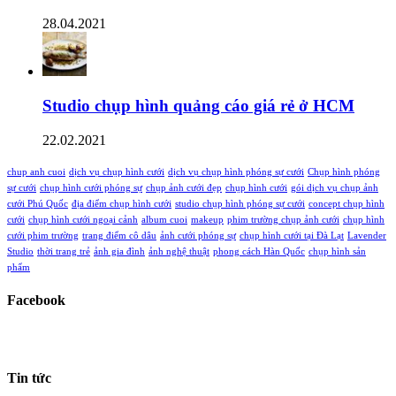
28.04.2021
Studio chụp hình quảng cáo giá rẻ ở HCM
22.02.2021
chup anh cuoi
dịch vụ chụp hình cưới
dịch vụ chụp hình phóng sự cưới
Chụp hình phóng
sự cưới
chụp hình cưới phóng sự
chụp ảnh cưới đẹp
chụp hình cưới
gói dịch vụ chụp ảnh
cưới Phú Quốc
địa điểm chụp hình cưới
studio chụp hình phóng sự cưới
concept chụp hình
cưới
chụp hình cưới ngoại cảnh
album cuoi
makeup
phim trường chụp ảnh cưới
chụp hình
cưới phim trường
trang điểm cô dâu
ảnh cưới phóng sự
chụp hình cưới tại Đà Lạt
Lavender
Studio
thời trang trẻ
ảnh gia đình
ảnh nghệ thuật
phong cách Hàn Quốc
chụp hình sản
phẩm
Facebook
Tin tức