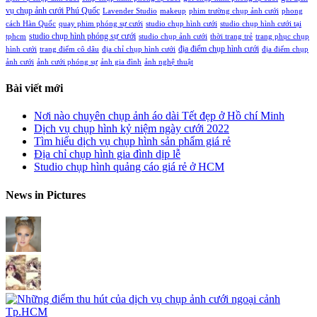
vụ chụp ảnh cưới Phú Quốc
Lavender Studio
makeup
phim trường chụp ảnh cưới
phong
cách Hàn Quốc
quay phim phóng sự cưới
studio chụp hình cưới
studio chụp hình cưới tại
studio chụp hình phóng sự cưới
tphcm
studio chụp ảnh cưới
thời trang trẻ
trang phục chụp
địa điểm chụp hình cưới
hình cưới
trang điểm cô dâu
địa chỉ chụp hình cưới
địa điểm chụp
ảnh cưới
ảnh cưới phóng sự
ảnh gia đình
ảnh nghệ thuật
Bài viết mới
Nơi nào chuyên chụp ảnh áo dài Tết đẹp ở Hồ chí Minh
Dịch vụ chụp hình kỷ niệm ngày cưới 2022
Tìm hiểu dịch vụ chụp hình sản phẩm giá rẻ
Địa chỉ chụp hình gia đình dịp lễ
Studio chụp hình quảng cáo giá rẻ ở HCM
News in Pictures