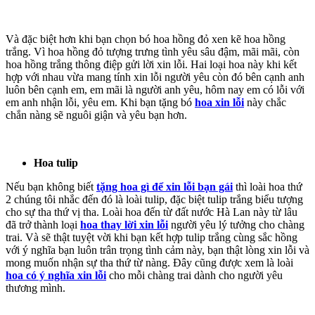
Và đặc biệt hơn khi bạn chọn bó hoa hồng đỏ xen kẽ hoa hồng
trắng. Vì hoa hồng đỏ tượng trưng tình yêu sâu đậm, mãi mãi, còn
hoa hồng trắng thông điệp gửi lời xin lỗi. Hai loại hoa này khi kết
hợp với nhau vừa mang tính xin lỗi người yêu còn đó bên cạnh anh
luôn bên cạnh em, em mãi là người anh yêu, hôm nay em có lỗi với
em anh nhận lỗi, yêu em. Khi bạn tặng bó
hoa xin lỗi
này chắc
chắn nàng sẽ nguôi giận và yêu bạn hơn.
Hoa tulip
Nếu bạn không biết
tặng hoa gì để xin lỗi bạn gái
thì loài hoa thứ
2 chúng tôi nhắc đến đó là loài tulip, đặc biệt tulip trắng biểu tượng
cho sự tha thứ vị tha. Loài hoa đến từ đất nước Hà Lan này từ lâu
đã trở thành loại
hoa thay lời xin lỗi
người yêu lý tưởng cho chàng
trai. Và sẽ thật tuyệt vời khi bạn kết hợp tulip trắng cùng sắc hồng
với ý nghĩa bạn luôn trân trọng tình cảm này, bạn thật lòng xin lỗi và
mong muốn nhận sự tha thứ từ nàng. Đây cũng được xem là loài
hoa có ý nghĩa xin lỗi
cho mỗi chàng trai dành cho người yêu
thương mình.