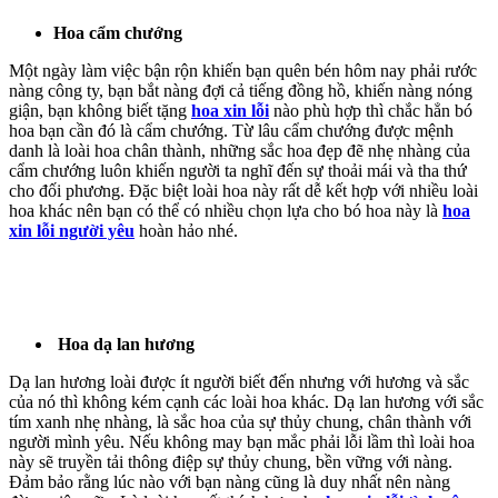
Hoa cẩm chướng
Một ngày làm việc bận rộn khiến bạn quên bén hôm nay phải rước
nàng công ty, bạn bắt nàng đợi cả tiếng đồng hồ, khiến nàng nóng
giận, bạn không biết tặng
hoa xin lỗi
nào phù hợp thì chắc hẳn bó
hoa bạn cần đó là cẩm chướng. Từ lâu cẩm chướng được mệnh
danh là loài hoa chân thành, những sắc hoa đẹp đẽ nhẹ nhàng của
cẩm chướng luôn khiến người ta nghĩ đến sự thoải mái và tha thứ
cho đối phương. Đặc biệt loài hoa này rất dễ kết hợp với nhiều loài
hoa khác nên bạn có thể có nhiều chọn lựa cho bó hoa này là
hoa
xin lỗi người yêu
hoàn hảo nhé.
Hoa dạ lan hương
Dạ lan hương loài được ít người biết đến nhưng với hương và sắc
của nó thì không kém cạnh các loài hoa khác. Dạ lan hương với sắc
tím xanh nhẹ nhàng, là sắc hoa của sự thủy chung, chân thành với
người mình yêu. Nếu không may bạn mắc phải lỗi lầm thì loài hoa
này sẽ truyền tải thông điệp sự thủy chung, bền vững với nàng.
Đảm bảo rằng lúc nào với bạn nàng cũng là duy nhất nên nàng