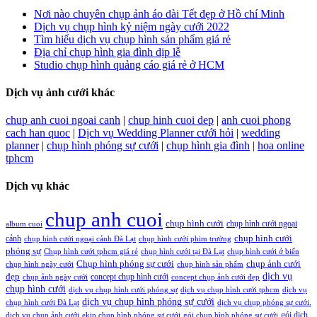
Nơi nào chuyên chụp ảnh áo dài Tết đẹp ở Hồ chí Minh
Dịch vụ chụp hình kỷ niệm ngày cưới 2022
Tìm hiểu dịch vụ chụp hình sản phẩm giá rẻ
Địa chỉ chụp hình gia đình dịp lễ
Studio chụp hình quảng cáo giá rẻ ở HCM
Dịch vụ ảnh cưới khác
chup anh cuoi ngoai canh
|
chup hinh cuoi dep
|
anh cuoi phong
cach han quoc
|
Dịch vụ Wedding Planner cưới hỏi
|
wedding
planner
|
chụp hình phóng sự cưới
|
chụp hình gia đình
|
hoa online
tphcm
Dịch vụ khác
chup anh cuoi
chụp hình cưới
chụp hình cưới ngoại
album cuoi
chụp hình cưới
cảnh
chụp hình cưới ngoại cảnh Đà Lạt
chụp hình cưới phim trường
phóng sự
Chụp hình cưới tphcm giá rẻ
chụp hình cưới tại Đà Lạt
chụp hình cưới ở biển
Chụp hình phóng sự cưới
chụp ảnh cưới
chụp hình ngày cưới
chụp hình sản phẩm
đẹp
dịch vụ
concept chụp hình cưới
chụp ảnh ngày cưới
concept chụp ảnh cưới đẹp
chụp hình cưới
dịch vụ chụp hình cưới phóng sự
dịch vụ chụp hình cưới tphcm
dịch vụ
dịch vụ chụp hình phóng sự cưới
chụp hình cưới Đà Lạt
dịch vụ chụp phóng sự cưới.
gói dịch
dịch vụ chụp ảnh cưới
ekip chụp hình phóng sự cưới
gói chụp hình phóng sự cưới